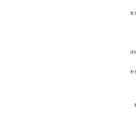
常
详
补