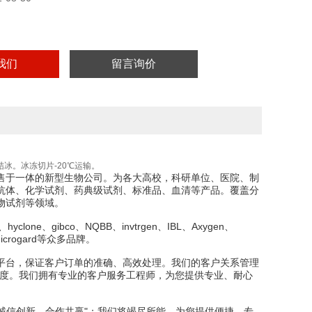
我们
留言询价
冰。冰冻切片-20℃运输。
售于一体的新型生物公司。为各大高校，科研单位、医院、制
抗体、化学试剂、药典级试剂、标准品、血清等产品。覆盖分
物试剂等领域。
one、gibco、NQBB、invtrgen、IBL、Axygen、
x、Microgard等众多品牌。
平台，保证客户订单的准确、高效处理。我们的客户关系管理
意度。我们拥有专业的客户服务工程师，为您提供专业、耐心
“诚信创新，合作共赢"；我们将竭尽所能，为您提供便捷、专