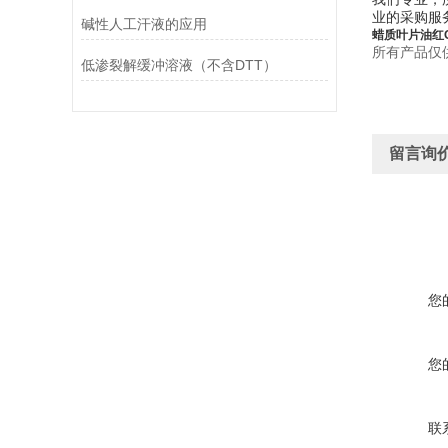
业的采购服
碱性人工汗液的应用
蜡质叶片油红
所有产品仅
低渗裂解缓冲溶液（不含DTT）
留言询
您
您
联