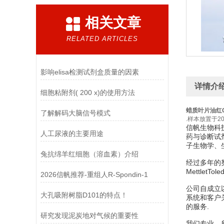
相关文章
RELATED ARTICLES
影响elisa检测试剂盒质量的因素
详情介
细胞粘附剂( 200 x)的使用方法
蜡质叶片油红
了解解码大脑信号模式
.样本放置于
信帆生物科
人工尿液的主要用途
药与诊断试
子生物学、
兔抗绵羊红细胞（溶血素）介绍
经过多年的努力
MettletTo
2026信帆推荐-重组人R-Spondin-1
公司自成立
大孔吸附树脂D101的特点！
系统和客户
的服务.
研究发现泥炭地对气候的重要性
我们专业，