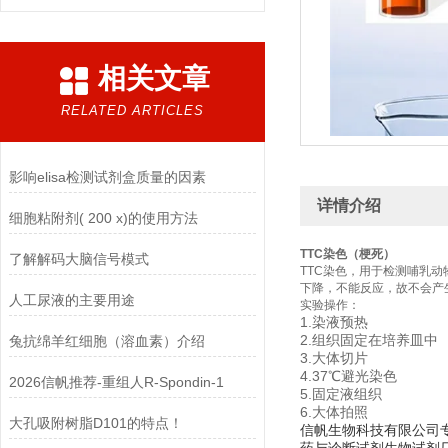
相关文章
RELATED ARTICLES
影响elisa检测试剂盒质量的因素
详情介绍
细胞粘附剂( 200 x)的使用方法
TTC染色（梗死）
了解解码大脑信号模式
TTC染色，用于检测哺乳
下降，不能反应，故不会产
人工尿液的主要用途
实验操作：
1.染液预热
2.组织固定在培养皿中
兔抗绵羊红细胞（溶血素）介绍
3.大体切片
4.37℃避光染色
2026信帆推荐-重组人R-Spondin-1
5.固定液组织
6.大体拍照
大孔吸附树脂D101的特点！
信帆生物科技有限公司