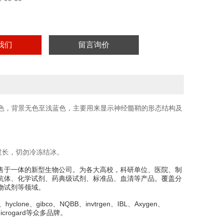
我们
留言询价
亮蓝色，背景无色至浅蓝色，主要用来显示神经髓鞘的形态结构及
过长，切勿冷冻结冰。
售于一体的新型生物公司。为各大高校，科研单位、医院、制
抗体、化学试剂、药典级试剂、标准品、血清等产品。覆盖分
物试剂等领域。
one、gibco、NQBB、invtrgen、IBL、Axygen、
x、Microgard等众多品牌。