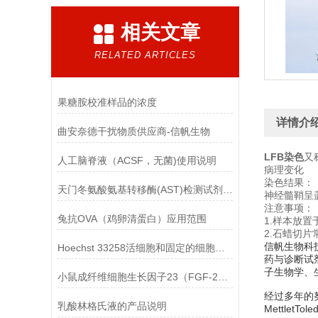
相关文章
RELATED ARTICLES
果糖胺校准样品的浓度
详情介
曲安奈德干扰物质供应商-信帆生物
LFB染色
又
人工脑脊液（ACSF，无菌)使用说明
病理变化
染色结果：
天门冬氨酸氨基转移酶(AST)检测试剂盒(赖氏微板法)的参考范围
神经髓鞘呈
注意事项：
兔抗OVA（鸡卵清蛋白）应用范围
1.样本放
2.石蜡切片
信帆生物科
Hoechst 33258活细胞和固定的细胞均可标记
药与诊断试
子生物学、
小鼠成纤维细胞生长因子23（FGF-23）ELISA检测试剂盒的保存方法
经过多年的努力
乳酸林格氏液的产品说明
MettletTo