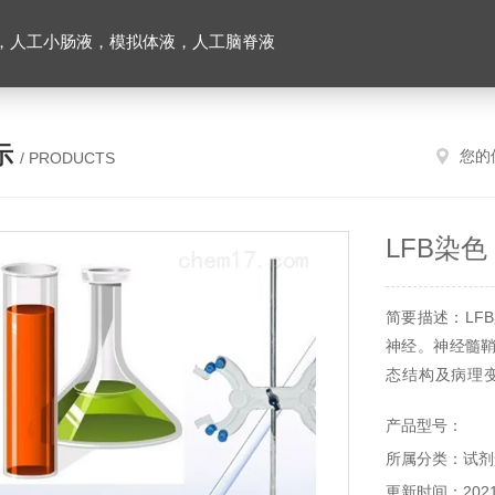
，人工小肠液，模拟体液，人工脑脊液
示
您的
/ PRODUCTS
LFB染色
简要描述：LF
神经。神经髓
态结构及病理
途。
产品型号：
所属分类：试剂
更新时间：2021-