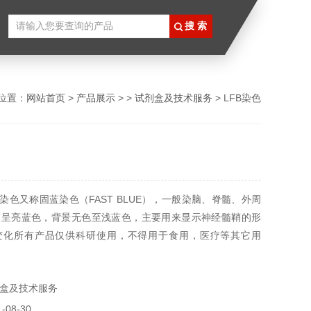
位置：
网站首页
>
产品展示
> >
试剂盒及技术服务
> LFB染色
B染色又称固蓝染色（FAST BLUE），一般染脑、脊髓、外周
鞘呈亮蓝色，背景无色至浅蓝色，主要用来显示神经髓鞘的形
变化所有产品仅供科研使用，不得用于食用，医疗等其它用
盒及技术服务
08-30