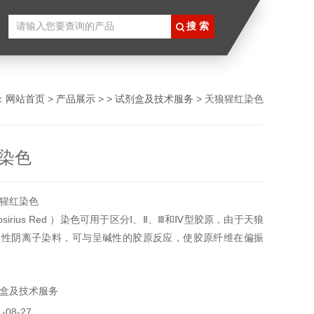
：
网站首页
>
产品展示
> >
试剂盒及技术服务
> 天狼猩红染色
染色
猩红染色
osirius Red ）染色可用于区分Ⅰ、Ⅱ、Ⅲ和Ⅳ型胶原，由于天狼
酸性阴离子染料，可与呈碱性的胶原反应，使胶原纤维在偏振
生明显的双折光现象。所有产品仅供科研使用，不得用于食
用途。
盒及技术服务
08-27