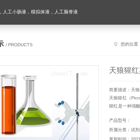
，人工小肠液，模拟体液，人工脑脊液
示
您的位置
/ PRODUCTS
天狼猩红
简要描述：天狼
天狼猩红（Picr
猩红是一种强
光照射时，产
产品型号：
用，医疗等其它
所属分类：试剂
更新时间：2021-