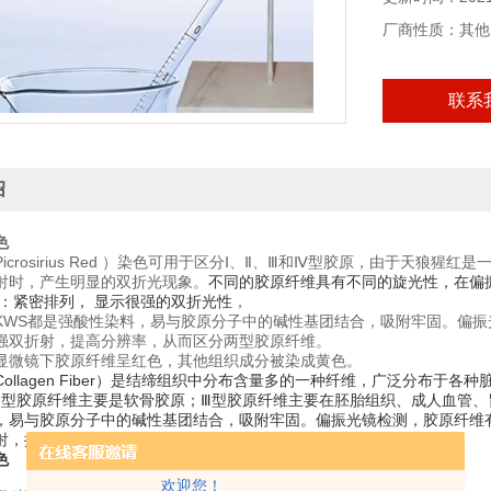
厂商性质：其他
联系
绍
色
icrosirius Red ）染色可用于区分Ⅰ、Ⅱ、Ⅲ和Ⅳ型胶原，由于天
射时，产生明显的双折光现象。
不同的胶原纤维具有不同的旋光性，在偏振
维：紧密排列， 显示很强的双折光性
，
KWS都是强酸性染料，易与胶原分子中的碱性基团结合，吸附牢固。偏
强双折射，提高分辨率，从而区分两型胶原纤维。
显微镜下胶原纤维呈红色，其他组织成分被染成黄色。
ollagen Fiber）是结缔组织中分布含量多的一种纤维，广泛分布于
Ⅱ型胶原纤维主要是软骨胶原；Ⅲ型胶原纤维主要在胚胎组织、成人血管
，易与胶原分子中的碱性基团结合，吸附牢固。偏振光镜检测，胶原纤维
射，提高分辨率，从而区分两型胶原纤维。
色
欢迎您！