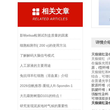
相关文章
RELATED ARTICLES
影响elisa检测试剂盒质量的因素
详情介
细胞粘附剂( 200 x)的使用方法
天狼猩红染
了解解码大脑信号模式
天狼猩红（P
在偏振光照
人工尿液的主要用途
原，Ⅰ型纤
天狼猩红和
兔抗绵羊红细胞（溶血素）介绍
结合，可增
在普通光学
胶原纤维（C
2026信帆推荐-重组人R-Spondin-1
肌腱纤维；
强酸性染料
大孔吸附树脂D101的特点！
可增强双折
天狼猩红染
研究发现泥炭地对气候的重要性