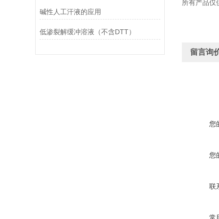
所有产品仅
碱性人工汗液的应用
低渗裂解缓冲溶液（不含DTT）
留言询
您
您
联
常