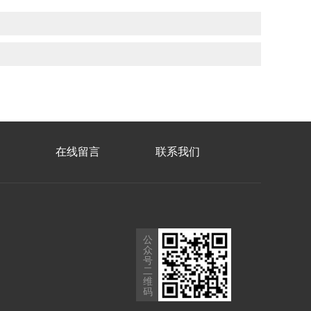
在线留言
联系我们
公
众
号
二
维
码