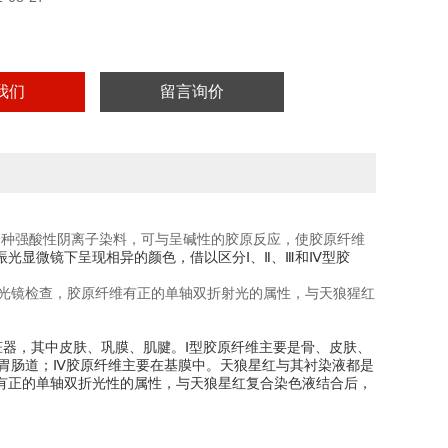
我们
留言询价
狼猩红是一种强酸性阴离子染料，可与呈碱性的胶原反应，使胶原纤维
光显微镜下呈现相异的颜色，借以区分Ⅰ、Ⅱ、Ⅲ和Ⅳ型胶
振光镜检查，胶原纤维有正的单轴双折射光的属性，与天狼猩红
各种脏器，其中皮肤、巩膜、肌腱。Ⅰ型胶原纤维主要是骨、皮肤、
、胃肠道；Ⅳ胶原纤维主要在基膜中。天狼星红与其衬染液都是
有正的单轴双折光性的属性，与天狼星红复合染色液结合后，