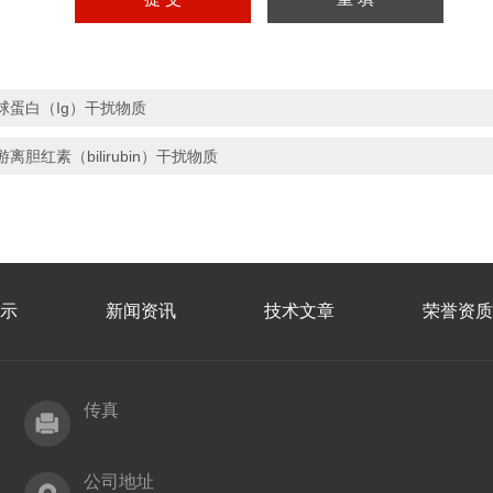
球蛋白（Ig）干扰物质
游离胆红素（bilirubin）干扰物质
示
新闻资讯
技术文章
荣誉资质
传真
公司地址