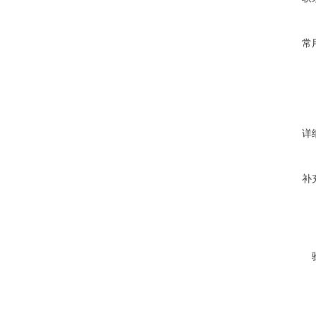
常
详
补