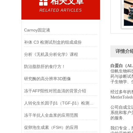
相关文章
RELATED ARTICLES
Carnoy固定液
补体 C3 检测试剂盒的组成成份
详情介
分析《无机及分析化学》课程
白蛋白（AL
防治脂肪肝的食疗方！
信帆生物科
药与诊断试
研究酶的高分辨率3D图像
子生物学、
冻干AFP阳性对照血清的背景介绍
经过多年的努力，
MettletTol
人转化生长因子β1（TGF-β1）检测试剂盒(ELISA方法) 的正确使用方法
公司自成立
系统和客户
冻干羊抗人全血浆的应用范围
的服务.
促卵泡生成素（FSH）的应用
我们专业，