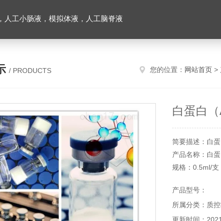
，人工小肠液，模拟体液，人工脑脊液
示
您的位置：
网站首页
>
/ PRODUCTS
白蛋白（
简要描述：白蛋
产品名称：白蛋
规格：0.5ml/支
参考值：≥30
产品型号：
途。
所属分类：质控
更新时间：2021-