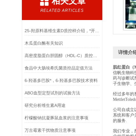
相关文章
RELATED ARTICLES
25-羟原料基维生素D质控样介绍，*开始啦！
木瓜蛋白酶有关知识
详情介
高密度脂蛋白胆固醇（HDL-C）质控样品性能指标
肌红蛋白（
食品中大肠埃希氏菌质控品定值方法
信帆生物科
药与诊断试
6-羟基多巴胺*，6-羟基多巴胺技术资料
子生物学、
ABO血型定型试剂的试验方法
经过多年的努力，
MettletTol
研究分析维生素A用途
公司自成立
系统和客户
柠檬酸钠抗凝豚鼠血浆的注意事项
的服务.
万古霉素干扰物质注意事项
我们专业，