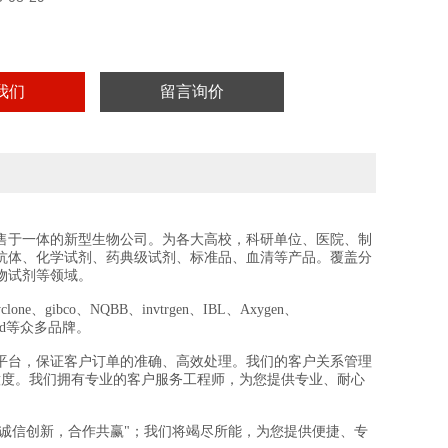
不得用于食用，医疗等其它用途。
我们
留言询价
售于一体的新型生物公司。为各大高校，科研单位、医院、制
抗体、化学试剂、药典级试剂、标准品、血清等产品。覆盖分
物试剂等领域。
e、gibco、NQBB、invtrgen、IBL、Axygen、
crogard等众多品牌。
平台，保证客户订单的准确、高效处理。我们的客户关系管理
意度。我们拥有专业的客户服务工程师，为您提供专业、耐心
“诚信创新，合作共赢"；我们将竭尽所能，为您提供便捷、专