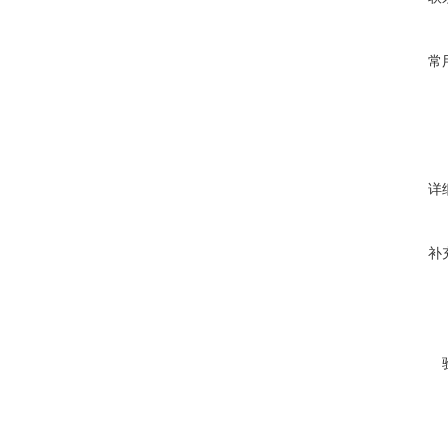
常
详
补