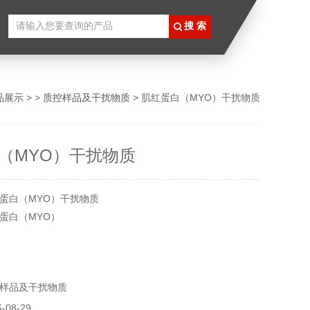
品展示
> >
质控样品及干扰物质
> 肌红蛋白（MYO）干扰物质
（MYO）干扰物质
蛋白（MYO）干扰物质
蛋白（MYO）
/l
要功能是在肌肉中有运输和储存氧功能，其作用机理主要是蛋
样品及干扰物质
定的。由于铁与卟啉及多肽链氨基酸残基的连接，这种构象非
和储氧功能，同时也使血红素在多肽链中保持稳定。所有产品
08-29