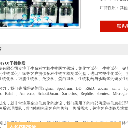
仅供科研使用，
厂商性质：其他
联系
绍
MYO)干扰物质
技有限公司专注于生命科学和生物医学领域，集化学试剂、生物试剂、销
剂生物试剂厂家等客户提供多种生物学检测试剂盒，进口常规生化试剂、
生物化学，细胞生物学、免疫学、蛋白组学、生物制药与诊断试剂研发生
我们先后经销美国Sigma、Spectrum、BD、R&D、abcam、santa、hyclon
edo、Rainin、Amresco、SchottDuran、Sartorius、Rephile、shentex、Mi
以来，就非常注重企业信息化的建设，我们采用了的内部供应链信息处理
关系管理团队，能*时间响应客户的售前、售后需求，关注客户体验及满
所以值得信赖；我们专注，所以我们高速发展；我们信奉“客户“我们坚持