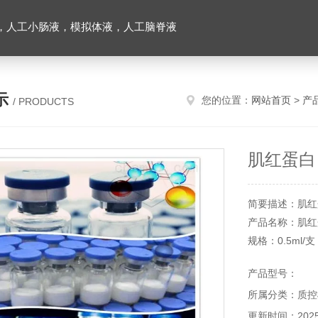
，人工小肠液，模拟体液，人工脑脊液
示
您的位置：
网站首页
>
产
/ PRODUCTS
肌红蛋白
简要描述：肌红
产品名称：肌红
规格：0.5ml/支
参考值：≥400ug
产品型号：
肌红蛋白的主
所属分类：质控
白质的结构决
常有利于运氧
更新时间：2025-