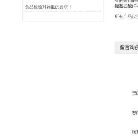
业的采购服
羟基乙酸(G
食品检验对器皿的要求！
所有产品仅
留言询
您
您
联