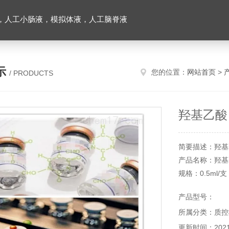
，人工小肠液，模拟体液，人工脑脊液
示
您的位置：
网站首页
>
/ PRODUCTS
羟基乙酸
简要描述：羟基
产品名称：羟基
规格：0.5ml/支
参考值：1300mg
产品型号：
（羟基乙酸）
所属分类：质控
螯合性好、水溶
方便.。所有产
更新时间：2021-