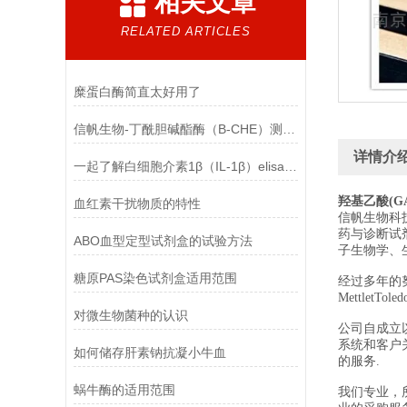
相关文章
RELATED ARTICLES
糜蛋白酶简直太好用了
信帆生物-丁酰胆碱酯酶（B-CHE）测定试剂盒产品优点
详情介
一起了解白细胞介素1β（IL-1β）elisa试剂盒吧
羟基乙酸(G
血红素干扰物质的特性
信帆生物科
药与诊断试
ABO血型定型试剂盒的试验方法
子生物学、
糖原PAS染色试剂盒适用范围
经过多年的努力，
MettletTol
对微生物菌种的认识
公司自成立
系统和客户
如何储存肝素钠抗凝小牛血
的服务.
蜗牛酶的适用范围
我们专业，