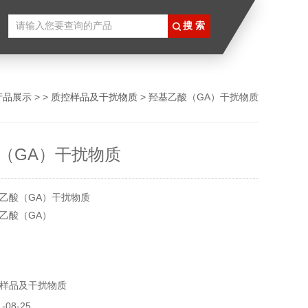
产品展示
> >
质控样品及干扰物质
> 羟基乙酸（GA）干扰物质
（GA）干扰物质
乙酸（GA）干扰物质
乙酸（GA）
/l
具有腐蚀性低、不易燃、无臭、毒性低、生物分解性强、金属
样品及干扰物质
性高等特点,是几乎不挥发的有机合成物,因此用途广泛、使用
品仅供科研使用，不得用于食用，医疗等其它用途。
08-25