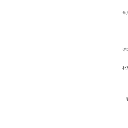
常
详
补