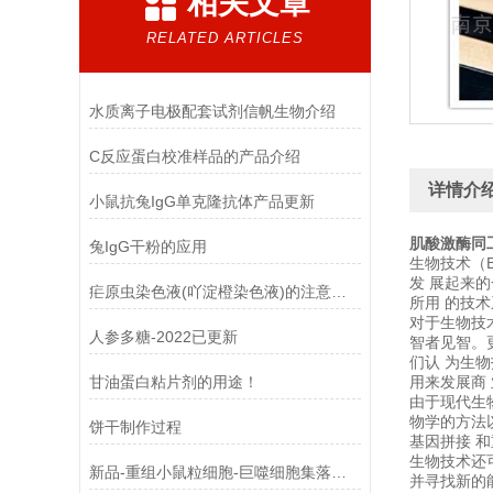
相关文章
RELATED ARTICLES
水质离子电极配套试剂信帆生物介绍
C反应蛋白校准样品的产品介绍
详情介
小鼠抗兔IgG单克隆抗体产品更新
肌酸激酶同工
兔IgG干粉的应用
生物技术（B
发 展起来的
疟原虫染色液(吖淀橙染色液)的注意事项
所用 的技
对于生物技
人参多糖-2022已更新
智者见智。
们认 为生
甘油蛋白粘片剂的用途！
用来发展商
由于现代生
物学的方法
饼干制作过程
基因拼接 
生物技术还
新品-重组小鼠粒细胞-巨噬细胞集落刺激因子使用指南
并寻找新的