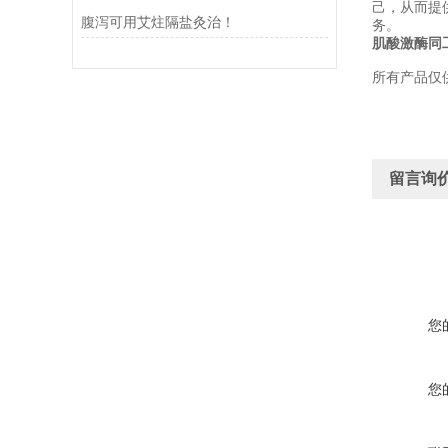
己，从而提
腹泻可用艾炷隔盐灸治！
务。
肌酸激酶同工
所有产品仅
留言询
您
您