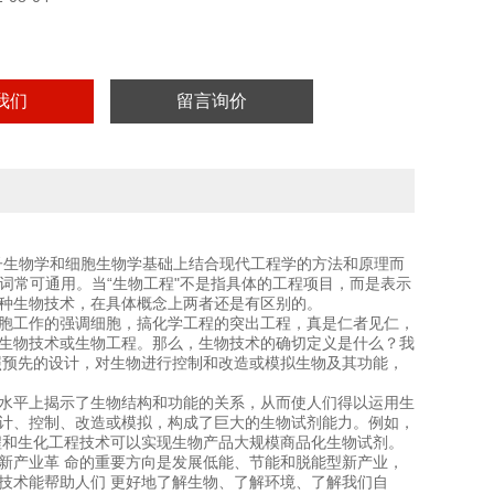
我们
留言询价
初在分子生物学和细胞生物学基础上结合现代工程学的方法和原理而
两个名词常可通用。当“生物工程"不是指具体的工程项目，而是表示
一种生物技术，在具体概念上两者还是有区别的。
细胞工作的强调细胞，搞化学工程的突出工程，真是仁者见仁，
为生物技术或生物工程。那么，生物技术的确切定义是什么？我
照预先的设计，对生物进行控制和改造或模拟生物及其功能，
次水平上揭示了生物结构和功能的关系，从而使人们得以运用生
设计、控制、改造或模拟，构成了巨大的生物试剂能力。例如，
程和生化工程技术可以实现生物产品大规模商品化生物试剂。
新产业革 命的重要方向是发展低能、节能和脱能型新产业，
技术能帮助人们 更好地了解生物、了解环境、了解我们自