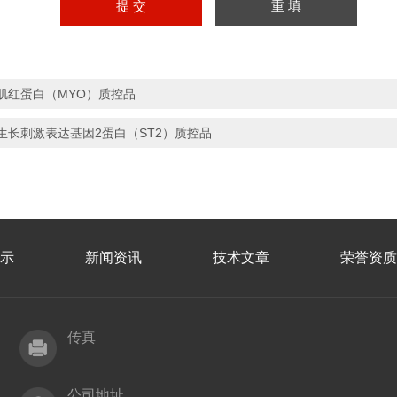
肌红蛋白（MYO）质控品
生长刺激表达基因2蛋白（ST2）质控品
示
新闻资讯
技术文章
荣誉资质
传真
公司地址