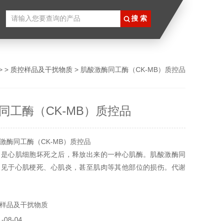
> >
质控样品及干扰物质
> 肌酸激酶同工酶（CK-MB）质控品
同工酶（CK-MB）质控品
激酶同工酶（CK-MB）质控品
，是心肌细胞坏死之后，释放出来的一种心肌酶。肌酸激酶同
常见于心肌梗死、心肌炎，甚至肌肉等其他部位的损伤。代谢
功能减退，也可以出现肌酸激酶同工的升高。所有产品仅供科
于食用，医疗等其它用途。
样品及干扰物质
08-04