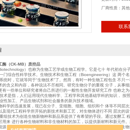
厂商性质：其他
联系
绍
酶（CK-MB）质控品
iotechnology）也称为生物工艺学或生物工程学。它是七十 年代
一门综合性科学技术。生物技术和生物工程（Bioengineering）这 
术系统时，它就等同于“生物技术"了。然而，有时一种生物工程包含 不只
术的含义和内容，各种说法不尽相同。研究生物分子的重视 分子，从事
更有一些单位和研究者将自己所进行的一般性生物开发研究工作 也称之
物技术是指，人们运用现代生物科学、工程学和其他基础学科的知识， 按
 业性加工、产品生物试剂和社会服务的新兴技术领域。
物科学的迅速发展，现已在分子、亚细胞、细胞、组织和个 体等不同层
以及现代工程科学所开拓的新技术和新工艺，对生物体进行不同 层次的
和重组技术为创造生物新物种和新品系提供了有希望的手段。通过发酵工 
可用来 进行各种生物材料和非生物材料的加工，以提供新材料和新元件。
能源，以摆脱 当前能源限制，人们对此也将希望寄托在生物技术上。生物