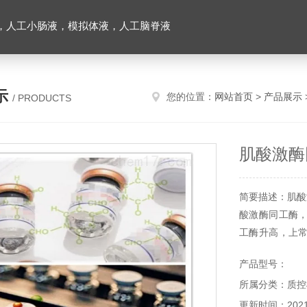
，人工小肠液，模拟体液，人工脑脊液
示
您的位置：
网站首页
>
产品展示
/ PRODUCTS
肌酸激酶
简要描述：肌酸
酸激酶同工酶
工酶升高，上
性的疾病、肾
产品型号：
研使用，不得用
所属分类：质控
更新时间：2021-