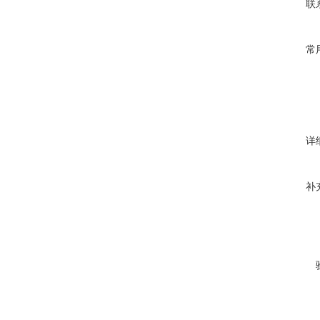
联
常
详
补