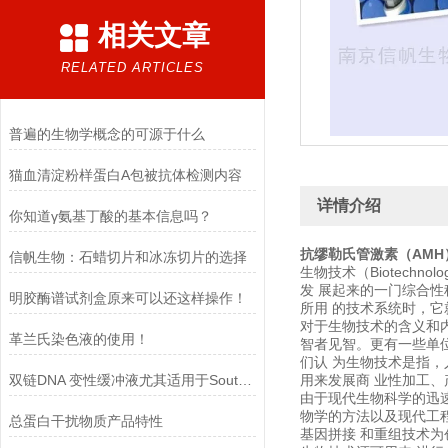
相关文章
RELATED ARTICLES
普遍的生物学概念的可源于什么
猫血清淀粉样蛋白A包被抗体检测内容
详情介绍
你知道γ氨基丁酸的基本信息吗？
抗缪勒氏管激素（AMH
信帆生物：石蜡切片和冰冻切片的选择​
生物技术（Biotec
发 展起来的一门综合性科
明胶酶谱试剂盒原来可以还这样操作！
所用 的技术系统时，它
对于生物技术的含义和
革兰氏染色液的使用！
智者见智。更有一些单
们认 为生物技术是指
双链DNA 变性缓冲液尤其适用于Southern blot 实验
用来发展商 业性加工
由于现代生物科学的迅
物学的方法以及现代工
总蛋白干扰物质产品特性
基因拼接 和重组技术