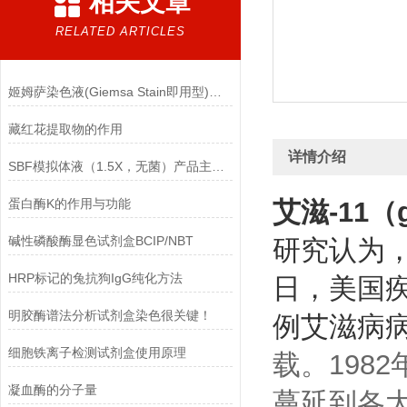
相关文章
RELATED ARTICLES
姬姆萨染色液(Giemsa Stain即用型)的注意事项
藏红花提取物的作用
详情介绍
SBF模拟体液（1.5X，无菌）产品主要成分
蛋白酶K的作用与功能
艾滋-11（
碱性磷酸酶显色试剂盒BCIP/NBT
研究认为
HRP标记的兔抗狗IgG纯化方法
日，美国
明胶酶谱法分析试剂盒染色很关键！
例艾滋病
细胞铁离子检测试剂盒使用原理
载。198
凝血酶的分子量
蔓延到各大