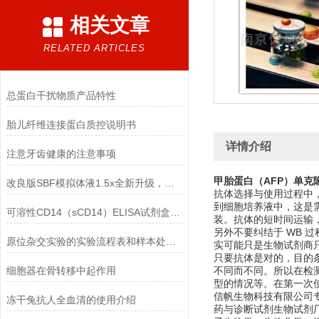
相关文章
RELATED ARTICLES
总蛋白干扰物质产品特性
胎儿纤维连接蛋白质控说明书
详情介绍
注意牙齿健康的注意事项
甲胎蛋白（AFP）单克
改良版SBF模拟体液1.5x全新升级，现配现用质量更
抗体选择与使用过程中
到细胞培养液中，这是
可溶性CD14（sCD14）ELISA试剂盒太了
装。抗体的短时间运输
另外不要纠结于 WB
原位杂交实验的实验流程表和样本处理注意事项
实可能只是生物试剂商
只要抗体是对的，目的
细胞器在骨转移中起作用
不同而不同。所以在检
型的情况等。在第一次
信帆生物科技有限公司
冻干兔抗人全血清的使用介绍
药与诊断试剂生物试剂