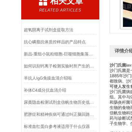
相关文章
RELATED ARTICLES
超氧阴离子试剂盒提取方法
抗心磷脂抗体质控样品的产品特点
详情介
新品-重组小鼠粒细胞-巨噬细胞集落刺激因子使用指南
沙门氏菌in
如何识别钙离子检测实验时所产生的干扰物质
沙门氏菌是
1885年沙
羊抗人IgG免疫血清介绍啦
都致病。
沙
可使人发生
补体C4成分抗血清介绍
沙门氏菌病
组。其中与
尿粪隐血检测试剂盒信帆生物历史低，*！
和肠炎杆菌
生物的食物
信帆生物科
肥胖症和精神疾病可通过纠正脑回路解决
药与诊断试
子生物学、
标准血红蛋白参考液适用于什么仪器