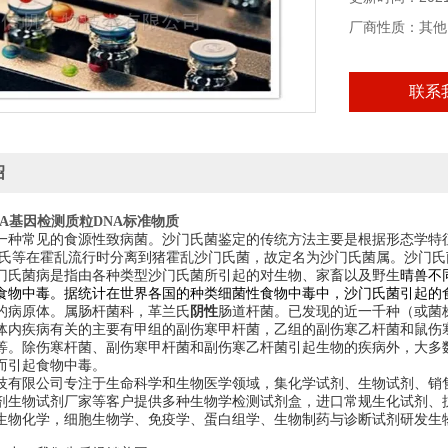
厂商性质：其他
联系
绍
vA基因检测质粒DNA标准物质
一种常见的食源性致病菌。沙门氏菌鉴定的传统方法主要是根据形态学特
门氏等在霍乱流行时分离到
猪霍乱沙门氏菌
，故定名为
沙门氏菌属
。沙门氏
门氏菌病
是指由各种类型沙门氏菌所引起的对生物、
家畜
以及野生
晴兽不
食物中毒
。据统计在世界各国的种类
细菌性食物中毒
中，沙门氏菌引起的
的
病原体
。属
肠杆菌科
，革兰氏
阴性
肠道杆菌。已发现的近一千种（或菌
体内疾病有关的主要有甲组的
副伤寒甲
杆菌，乙组的副伤寒乙杆菌和鼠
伤
等。除伤寒杆菌、副伤寒甲杆菌和副伤寒乙杆菌引起生物的
疾病
外，大多
而引起
食物中毒。
技有限公司专注于生命科学和生物医学领域，集化学试剂、生物试剂、销
剂生物试剂厂家等客户提供多种生物学检测试剂盒，进口常规生化试剂、
生物化学，细胞生物学、免疫学、蛋白组学、生物制药与诊断试剂研发生