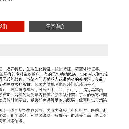
我们
留言询价
征、培养特征、生理生化特征、抗原特征、噬菌体特征等。
菌属有的专对生物致病，有的只对动物致病，也有对人和动物
同形式的总称。感染沙门氏菌的人或带菌者的
粪便
污染食品，
食物中毒常列版首
。我国内陆地区也以沙门氏菌为手位。
株）。按其
抗原
成分，可分为甲、乙、丙、丁、戊等基本菌
寒杆菌
，丙组的副伤寒丙杆菌和猪霍乱杆菌，丁组的伤寒杆菌
数仅能引起
家畜
、
鼠
类和禽类等动物的疾病，但有时也可污染
售于一体的新型生物公司。为各大高校，科研单位、医院、制
抗体、化学试剂、药典级试剂、标准品、血清等产品。覆盖分
物试剂等领域。