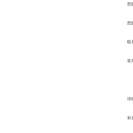
您
您
联
常
详
补