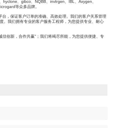
one、gibco、NQBB、invtrgen、IBL、Axygen、
x、Microgard等众多品牌。
平台，保证客户订单的准确、高效处理。我们的客户关系管理
意度。我们拥有专业的客户服务工程师，为您提供专业、耐心
“诚信创新，合作共赢"；我们将竭尽所能，为您提供便捷、专