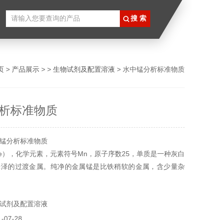
页
>
产品展示
> >
生物试剂及配置溶液
> 水中锰分析标准物质
析标准物质
锰分析标准物质
ese），化学元素，元素符号Mn，原子序数25，单质是一种灰白
光泽的过渡金属。纯净的金属锰是比铁稍软的金属，含少量杂
，潮湿处会氧化。所有产品仅供科研使用，不得用于食用，医
试剂及配置溶液
07-28