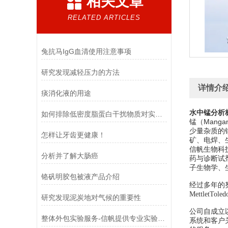
相关文章
RELATED ARTICLES
兔抗马IgG血清使用注意事项
研究发现减轻压力的方法
详情介
痰消化液的用途
水中锰分析
如何排除低密度脂蛋白干扰物质对实验的影响
锰（Mang
少量杂质的
怎样让牙齿更健康！
矿、电焊、
信帆生物科
分析并了解大肠癌
药与诊断试
子生物学、
​铬矾明胶包被液产品介绍
经过多年的努力，
MettletTol
研究发现泥炭地对气候的重要性
公司自成立
整体外包实验服务-信帆提供专业实验服务！
系统和客户