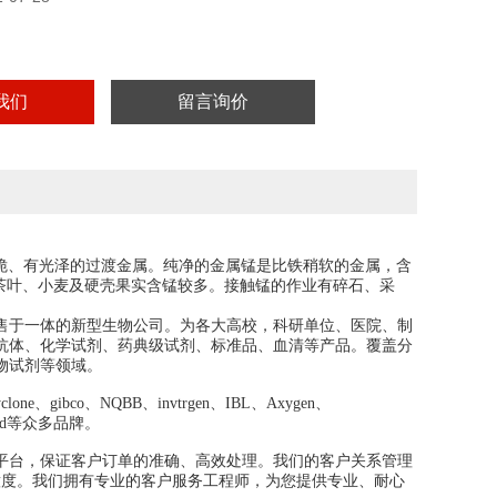
我们
留言询价
硬脆、有光泽的
。纯净的金属锰是比铁稍软的
，含
过渡金属
金属
，茶叶、小麦及硬壳果实含锰较多。接触锰的作业有碎石、采
售于一体的新型生物公司。为各大高校，科研单位、医院、制
抗体、化学试剂、药典级试剂、标准品、血清等产品。覆盖分
物试剂等领域。
e、gibco、NQBB、invtrgen、IBL、Axygen、
crogard等众多品牌。
平台，保证客户订单的准确、高效处理。我们的客户关系管理
意度。我们拥有专业的客户服务工程师，为您提供专业、耐心