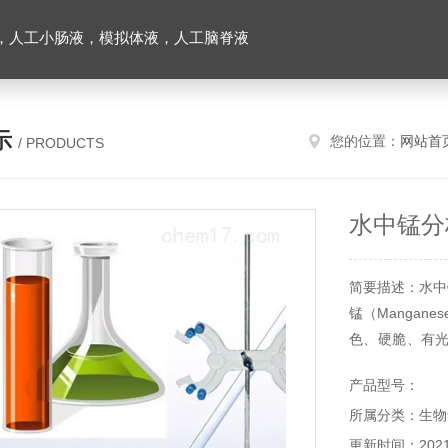
，人工小肠液，模拟体液，人工脑脊液
示
您的位置：
网站首
/ PRODUCTS
水中锰分
简要描述：水中
锰（Mangan
色、硬脆、有
质的锰坚而脆
产品型号：
疗等其它用途。
所属分类：生物
更新时间：2021-