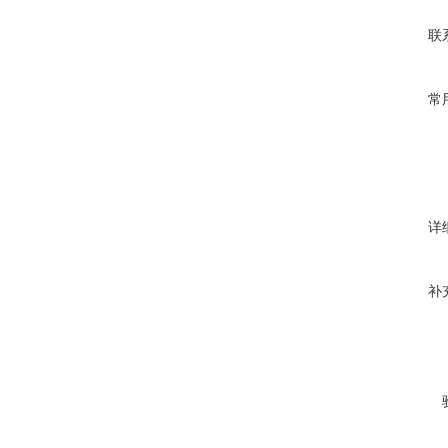
联
常
详
补