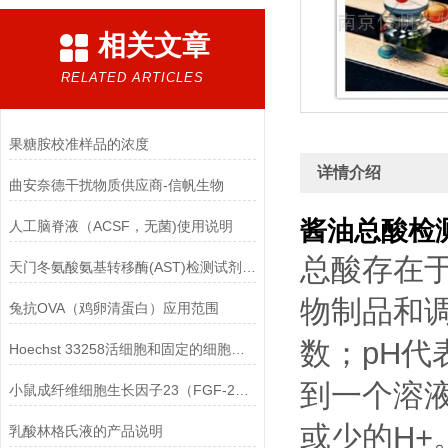
相关文章
RELATED ARTICLES
果糖胺校准样品的浓度
详情介绍
曲安奈德干扰物质供应商-信帆生物
酱油总酸检
人工脑脊液（ACSF，无菌)使用说明
总酸存在
天门冬氨酸氨基转移酶(AST)检测试剂盒(赖氏微板法)的参考范围
物制品和
兔抗OVA（鸡卵清蛋白）应用范围
数；pH
Hoechst 33258活细胞和固定的细胞均可标记
到一个溶
小鼠成纤维细胞生长因子23（FGF-23）ELISA检测试剂盒的保存方法
或少的H+
乳酸林格氏液的产品说明