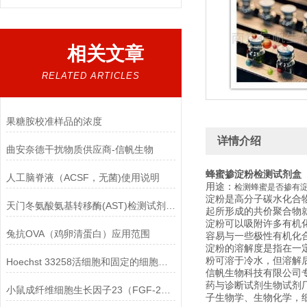
相关文章
RELATED ARTICLES
果糖胺校准样品的浓度
详情介绍
曲安奈德干扰物质供应商-信帆生物
蜂蜜掺淀粉检测试剂盒
人工脑脊液（ACSF，无菌)使用说明
用途：
检测蜂蜜是否掺有
淀粉是高分子碳水化合
天门冬氨酸氨基转移酶(AST)检测试剂盒(赖氏微板法)的参考范围
起所形成的共价聚合物
淀粉可以吸附许多有机
兔抗OVA（鸡卵清蛋白）应用范围
容易与一些极性有机化
淀粉的溶解度是指在一定
粉可溶于冷水，但溶解
Hoechst 33258活细胞和固定的细胞均可标记
信帆生物科技有限公司
药与诊断试剂生物试剂
小鼠成纤维细胞生长因子23（FGF-23）ELISA检测试剂盒的保存方法
子生物学、生物化学，