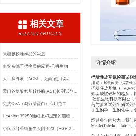
相关文章
RELATED ARTICLES
果糖胺校准样品的浓度
详情介绍
曲安奈德干扰物质供应商-信帆生物
挥发性盐基氮检测试剂
人工脑脊液（ACSF，无菌)使用说明
用途：
检测肉类中挥发性
挥发性盐基氮（TVB-
天门冬氨酸氨基转移酶(AST)检测试剂盒(赖氏微板法)的参考范围
氨基酸被破坏的越多，
信帆生物科技有限公司
兔抗OVA（鸡卵清蛋白）应用范围
药与诊断试剂生物试剂
子生物学、生物化学，
Hoechst 33258活细胞和固定的细胞均可标记
经过多年的努力，我们先后经销美国
MettletToledo、Raini
小鼠成纤维细胞生长因子23（FGF-23）ELISA检测试剂盒的保存方法