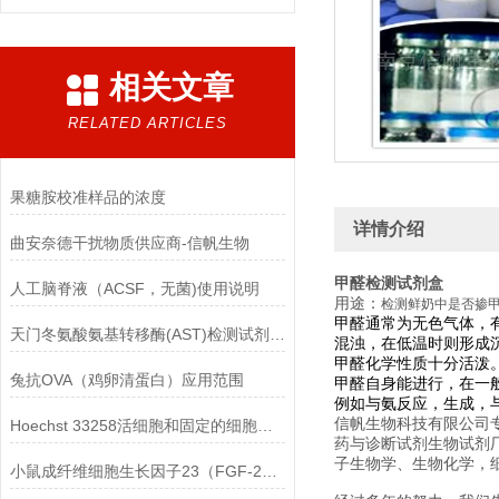
相关文章
RELATED ARTICLES
果糖胺校准样品的浓度
详情介绍
曲安奈德干扰物质供应商-信帆生物
甲醛检测试剂盒
人工脑脊液（ACSF，无菌)使用说明
用途：
检测鲜奶中是否掺
甲醛通常为无色气体，有
天门冬氨酸氨基转移酶(AST)检测试剂盒(赖氏微板法)的参考范围
混浊，在低温时则形成
甲醛化学性质十分活泼
兔抗OVA（鸡卵清蛋白）应用范围
甲醛自身能进行
，在一
例如与氨反应，生成
，
信帆生物科技有限公司
Hoechst 33258活细胞和固定的细胞均可标记
药与诊断试剂生物试剂
子生物学、生物化学，
小鼠成纤维细胞生长因子23（FGF-23）ELISA检测试剂盒的保存方法