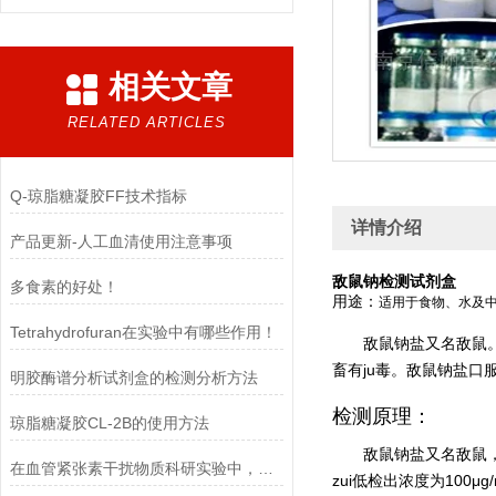
相关文章
RELATED ARTICLES
Q-琼脂糖凝胶FF技术指标
详情介绍
产品更新-人工血清使用注意事项
敌鼠钠检测试剂盒
多食素的好处！
用途：
适用于食物、水及
Tetrahydrofuran在实验中有哪些作用！
敌鼠钠盐又名敌鼠
畜
有ju毒
。敌鼠钠盐口服0.
明胶酶谱分析试剂盒的检测分析方法
检测原理：
琼脂糖凝胶CL-2B的使用方法
敌鼠钠盐又名敌鼠，
在血管紧张素干扰物质科研实验中，需要注意的事项
zui低
检出浓度为100μ