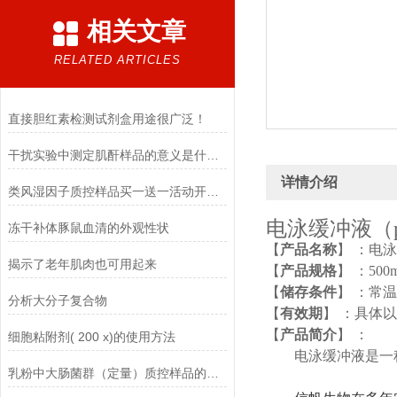
相关文章
RELATED ARTICLES
直接胆红素检测试剂盒用途很广泛！
干扰实验中测定肌酐样品的意义是什么？
详情介绍
类风湿因子质控样品买一送一活动开始啦
电泳缓冲液（
冻干补体豚鼠血清的外观性状
【
产品名称
】
：电
泳
揭示了老年肌肉也可用起来
【
产品规格
】
：
500
【
储存条件
】
：常温
分析大分子复合物
【
有效期
】
：具体以
【
产品简介
】
：
细胞粘附剂( 200 x)的使用方法
电泳缓冲液
是一
乳粉中大肠菌群（定量）质控样品的使用说明