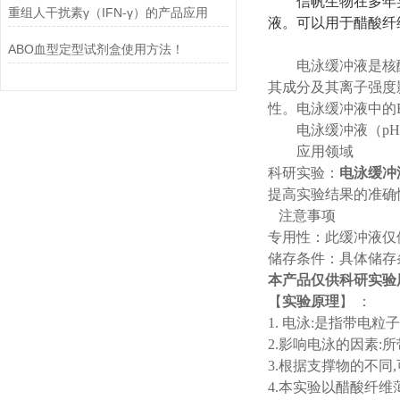
信帆生物在多年
重组人干扰素γ（IFN-γ）的产品应用
液。可以用于醋酸纤
ABO血型定型试剂盒使用方法！
电泳缓冲液是核
其成分及其离子强度
性。电泳缓冲液中的E
电泳缓冲液（
p
应用领域
科研实验：
电泳缓冲液
提高实验结果的准确
注意事项
专用性：此缓冲液仅
储存条件：具体储存
本产品仅供科研实验
【
实验原理
】
：
1.
电泳
:是指带电粒
2.影响电泳的因素
3.根据支撑物的不同
4.本实验以醋酸纤维