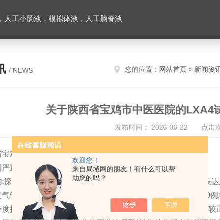
，人工小肠液，模拟体液，人工脑脊液
讯
您的位置：
网站首页
>
新闻资
/ NEWS
关于陕西省宝鸡市中医医院的LXA4
发布时间： 2026-06-22 点击
宝鸡市中医医院的LXA4试剂盒相关文献已更新
欢迎您！
同严重程度支气管哮喘血清LXA4水平的表达及临床意义》
来自局域网的朋友！有什么可以帮
助您的吗？
:探讨不同严重程度支气管哮喘血清脂氧素A4(LXA4)水平的表达及
气管哮喘86例作为研究组,另选同期我院体检结果为健康的40
度持续组(26例)、中度持续组(36例)、重度持续组(24例)。比