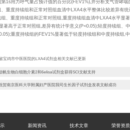
第1s用力呼气量占预计值的百分比(FEV1%),并分析支气管哮喘
、重度持续组和正常对照组血清中LXA4水平整体比较差异有统计学意
组、重度持续组和正常对照组,重度持续组血清中LXA4水平显
平显著高于正常对照组,差异有统计学意义(P<0.05);轻度持续
<0.05);重度持续组的FEV1%显著低于轻度持续组和中度持续组,中
信帆生物白细胞介素2和6elisa试剂盒获得SCI文献支持
祝贺南京医科大学附属妇产医院我司生长因子试剂盒发表文献成功
示
新闻资讯
技术文章
荣誉资质