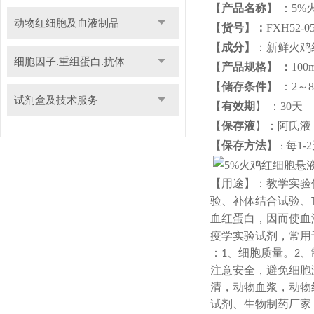
【
产品名称
】
：
5%
动物红细胞及血液制品
【
货号】：
FXH52-0
【
成分】
：
新鲜
火鸡
细胞因子.重组蛋白.抗体
【
产品规格】
：
1
【
储存条件
】
：
试剂盒及技术服务
【
有效期
】
：
30天
【
保存液
】
：阿氏液
【
保存方法
】
每
1
：
【用途】：教学实验
验、补体结合试验、
血红蛋白，因而使血
疫学实验试剂，常用
：
、细胞质量。
、
1
2
注意安全，避免细胞
清，动物血浆，动物
试剂、生物制药厂家