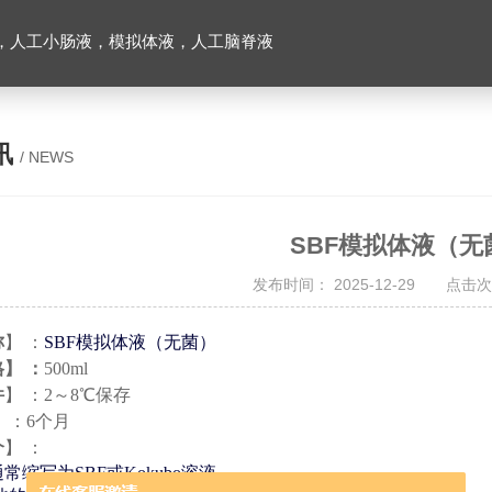
，人工小肠液，模拟体液，人工脑脊液
讯
/ NEWS
SBF模拟体液（无
发布时间： 2025-12-29 点击次
称
】
：
SBF模拟体液（无菌）
格】
：
500ml
件
】
：
2～8℃保存
】
：
6个月
介
】
：
通常缩写为
SBF
或
Kokubo
溶液。