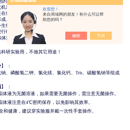
他的同事开发了一种非细胞模拟
无机离子浓度与生物细胞外体液相
欢迎您！
是在体外生物活性材料上复制羟基
来自局域网的朋友！有什么可以帮
形成。该溶液不仅可用于评价人工
助您的吗？
外生物活性，还可在仿生条件下对
进行磷灰石涂层。
供科研实验用，不做其它用途！
分
】
：
化钠、磷酸氢二钾、氯化镁、氯化钙、
Tris
、碳酸氢钠等组成
项
】
：
模拟体液为无菌溶液，如果需要无菌操作，需注意无菌操作。
模拟体液注意在4℃密闭保存，以免影响其效率。
全和健康，建议穿实验服并戴一次性手套操作。