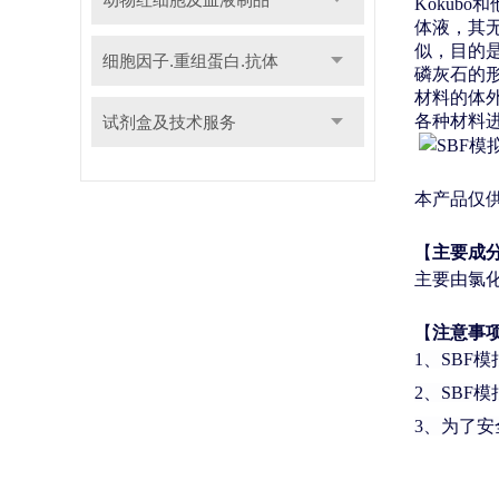
Kokubo
和
体液，其
似，目的
细胞因子.重组蛋白.抗体
磷灰石的
材料的体
各种材料
试剂盒及技术服务
本产品仅
【
主要成
主要由氯
【
注意事
1、
SBF
2、
SBF
3、
为了安