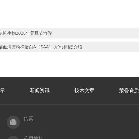
信帆生物2026年元旦节放假
猫血清淀粉样蛋白A（SAA）抗体(标记)介绍
示
新闻资讯
技术文章
荣誉资质
传真
公司地址