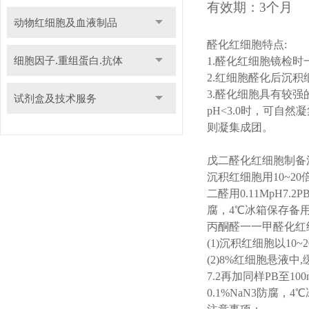
有效期：
3个月
动物红细胞及血液制品
醛化红细胞特点
:
细胞因子.重组蛋白.抗体
1.
醛化红细胞镜检时
2.
红细胞醛化后沉积
3.
醛化细胞具有较强
试剂盒及技术服务
pH<3.0
时，可自然凝
则凝集成团。
戊二醛化红细胞制备
沉积红细胞用
10~20
二醛用
0.11MpH7.2P
腐，
4
℃冰箱保存备
丙酮醛一一甲醛化红
(1)
沉积红细胞以
10~2
(2)8%
红细胞悬液中
,
7.2
再加同样
PB
至
100
0.1%NaN3
防腐，
4
℃