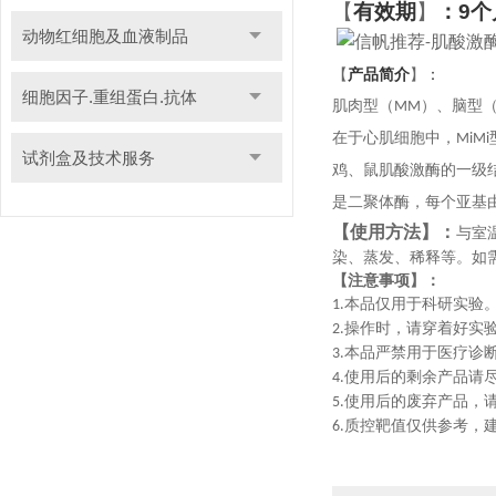
【
有效期
】
：
9
个
动物红细胞及血液制品
：
【
产品简介
】
细胞因子.重组蛋白.抗体
肌肉型（
）、脑型
MM
在于心肌细胞中，
MiMi
试剂盒及技术服务
鸡、鼠肌酸激酶的一级
是二聚体酶，每个亚基
【使用方法】：
与室
染、蒸发、稀释等。如
【注意事项】：
本品仅用于科研实验
1.
操作时，请穿着好实
2.
本品严禁用于医疗诊
3.
使用后的剩余产品请
4.
使用后的废弃产品，
5.
质控靶值仅供参考，
6.