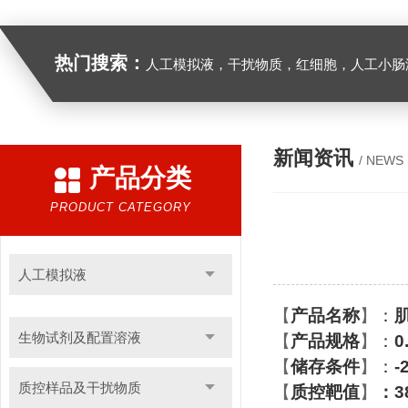
热门搜索：
人工模拟液，干扰物质，红细胞，人工小肠
新闻资讯
/ NEWS
产品分类
PRODUCT CATEGORY
人工模拟液
【
产品名称
】
：
生物试剂及配置溶液
【
产品规格
】
：
0
【
储存条件
】
：
-
质控样品及干扰物质
【
质控靶值
】
：
3