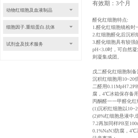
有效期：
3个月
动物红细胞及血液制品
醛化红细胞特点
:
细胞因子.重组蛋白.抗体
1.
醛化红细胞镜检时
2.
红细胞醛化后沉积
3.
醛化细胞具有较强
试剂盒及技术服务
pH<3.0
时，可自然凝
则凝集成团。
戊二醛化红细胞制备
沉积红细胞用
10~20
二醛用
0.11MpH7.2P
腐，
4
℃冰箱保存备
丙酮醛一一甲醛化红
(1)
沉积红细胞以
10~2
(2)8%
红细胞悬液中
,
7.2
再加同样
PB
至
100
0.1%NaN3
防腐，
4
℃