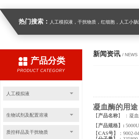
热门搜索：
人工模拟液，干扰物质，红细胞，人工小肠
新闻资讯
/ NEWS
产品分类
PRODUCT CATEGORY
人工模拟液
凝血酶的用途
生物试剂及配置溶液
【
产品名称
】
：
凝血
【
产品规格】
:
5000
质控样品及干扰物质
【
CAS号
】
：
9002-0
【
分子量
】
：
335800