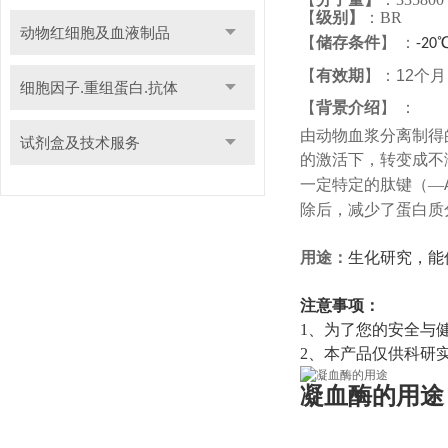
【
级别
】
：
BR
动物红细胞及血液制品
【
储存条件
】
：
-20
【
有效期
】
：
12
个月
细胞因子.重组蛋白.抗体
【
背景介绍
】
：
由动物血浆分离制得
试剂盒及技术服务
的激活下，转变成不
一定特定的肽键（—
除后，减少了蛋白质
用途：
生化研究，
能
注意事项：
1、
为了您的安全与
2、
本产品仅供科研
凝血酶的用途