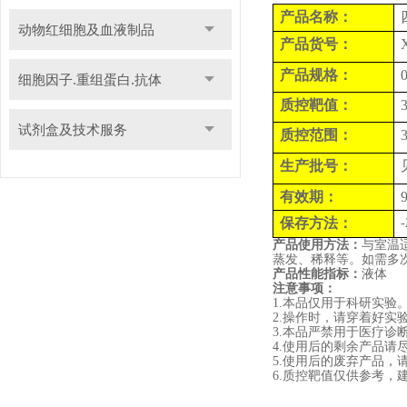
产品名称：
动物红细胞及血液制品
产品货号：
产品规格：
细胞因子.重组蛋白.抗体
质控靶值：
试剂盒及技术服务
质控范围
：
生产批号：
有效期：
保存方法：
-
产品使用方法：
与室温
蒸发、稀释等。如需多
产品性
能
指标：
液体
注意事项：
1.
本品仅用于科研实验
2.
操作时，请穿着好实
3.
本品严禁用于医疗诊
4.
使用后的剩余产品请
5.
使用后的废弃产品，
6.
质控靶值仅供参考，