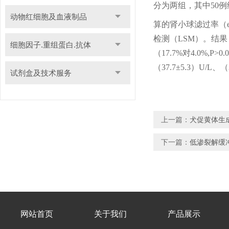
分为两组，其中
50
例
动物红细胞及血液制品
算的肾小球滤过率（
检测（
LSM
）。结果
细胞因子.重组蛋白.抗体
（
17.7%
对
4.0%,P>0.
（
37.7±5.3
）
U/L
、（
试剂盒及技术服务
上一篇：
犬促黄体生
下一篇：
低渗裂解缓
网站首页
关于我们
产品展示