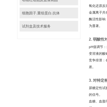
氧化还原反
金属离子共
细胞因子.重组蛋白.抗体
酶活性影响
为显著。
试剂盒及技术服务
2. 弱酸
pH值调节
：
变溶液的酸
竞争排泄
：
差。
3. 对特
尿糖定性试
的信号。
血糖、血脂