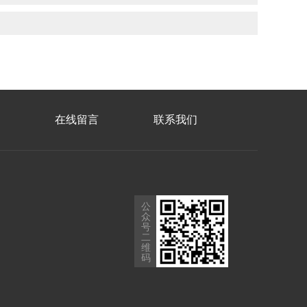
在线留言
联系我们
公
众
号
二
维
码