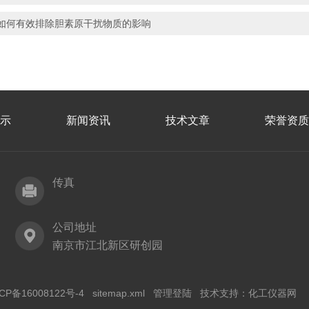
如何有效排除胆素原干扰物质的影响
示
新闻资讯
技术文章
荣誉资质
传真
公司地址
南京市江北新区研创园
CP备16008122号-4
sitemap.xml
管理登陆
技术支持：
化工仪器网