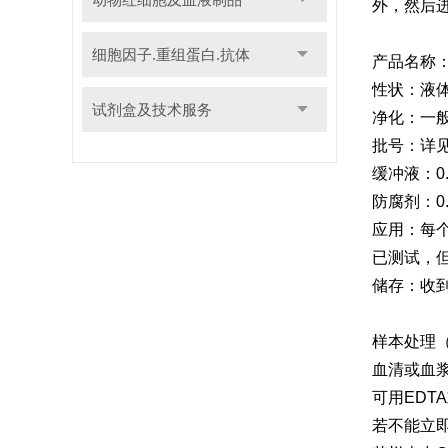
外，然后
细胞因子.重组蛋白.抗体
产品名称：
性状：液
试剂盒及技术服务
净化：一般净
批号：详
缓冲液：0.0
防腐剂：0.
应用：每
已测试，
储存：收到
样本处理
血清或血浆
可用EDT
若不能立即