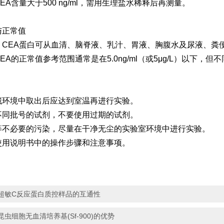
EA含量大于500 ng/ml，需用生理盐水稀释后再测量。
与正常值
：CEA蛋白可从血清、脑脊液、乳汁、胃液、胸腹水及尿液、粪
EA的正常值参考范围通常是在5.0ng/ml（或5μg/L）以下
藏环境中取出后应达到室温再进行实验。
不同批号的试剂，不要使用过期的试剂。
等不必要的污染，尽量在干净无尘的实验室环境中进行实验。
使用说明书中的操作步骤和注意事项。
超敏C反应蛋白质控样品的互通性
昆虫细胞无血清培养基(Sf-900)的优势