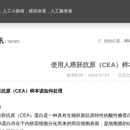
，人工小肠液，模拟体液，人工脑脊液
讯
您的位置：
网
/ NEWS
使用人癌胚抗原（CEA）样
发布时间： 2024-07-01 点击次
胚抗原（CEA）样本该如何处理
源
癌胚抗原（CEA）蛋白是一种具有生物胚胎抗原特性的酸性糖蛋
EA蛋白存在于内胚层细胞分化而来的癌症细胞表面，是细胞膜的