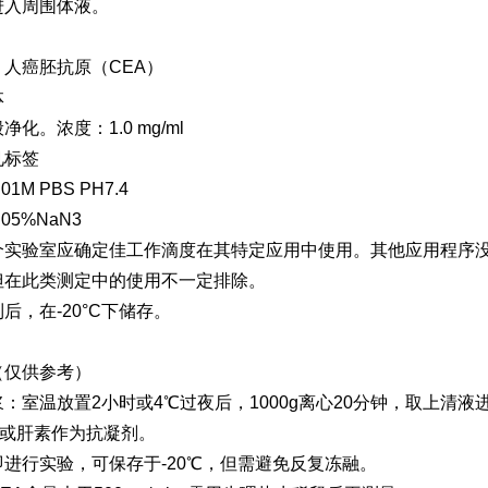
进入周围体液。
人癌胚抗原（CEA）
体
化。浓度：1.0 mg/ml
见标签
1M PBS PH7.4
05%NaN3
个实验室应确定佳工作滴度在其特定应用中使用。其他应用程序
但在此类测定中的使用不一定排除。
后，在-20°C下储存。
（仅供参考）
：室温放置2小时或4℃过夜后，1000g离心20分钟，取上清液
A或肝素作为抗凝剂。
进行实验，可保存于-20℃，但需避免反复冻融。