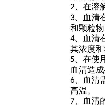
、
在溶
2
、
血清
3
和颗粒物
、
血清
4
其浓度和
、
在使
5
血清造成
、
血清
6
高温。
、
血清
7