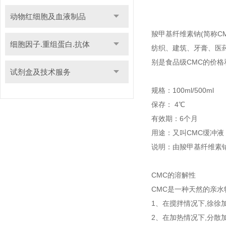
动物红细胞及血液制品
羧甲基纤维素钠(简称C
细胞因子.重组蛋白.抗体
纺织、建筑、牙膏、医
别是食品级CMC的价
试剂盒及技术服务
规格：100ml/500ml
保存： 4℃
有效期：6个月
用途：又叫CMC缓冲
说明：由羧甲基纤维素
CMC的溶解性
CMC是一种天然的亲水
1、在搅拌情况下,徐徐加
2、在加热情况下,分散加