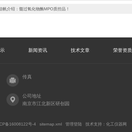
信帆介绍：髓过氧化物酶MPO质控品！
示
新闻资讯
技术文章
荣誉资质
传真
公司地址
南京市江北新区研创园
CP备16008122号-4
sitemap.xml
管理登陆
技术支持：
化工仪器网