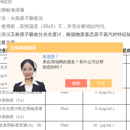
HNO3
准用标准溶液
方法：火焰原子吸收法
使用前，应恒温至（20±5）℃，并充分摇动以均匀。
光谱仪
又称原子吸收分光光度计，根据物质基态原子蒸汽对特征
痕量元素。
校准用标准溶液、可根据客户需求定制不同浓度，更多产品信息
欢迎您！
产品名称
规格
浓度
来自局域网的朋友！有什么可以帮
助您的吗？
波长用标准溶液(Se、Zn、
50ml
不同浓度
.0μg/mL、Mn、Cu、Ba
0μg/mL 、Na、K）
分光光度计检定用铜溶液
50ml
0.5(μg/mL)
标准物质（
Cu）
分光光度计检定用镉溶液
50ml
0.5(ng/mL)
标准物质（
Cd）
校准用标准溶液
(As、Sb
50ml
10（μg/mL）