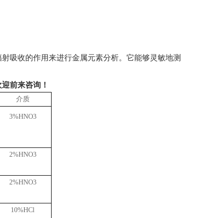
辐射吸收的作用来进行金属元素分析。它能够灵敏地测
欢迎前来咨询！
介质
3%HNO3
2%HNO3
2%HNO3
10%HCl