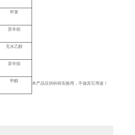
甲苯
异辛烷
无水乙醇
异辛烷
甲醇
本产品仅供科研实验用，不做其它用途！