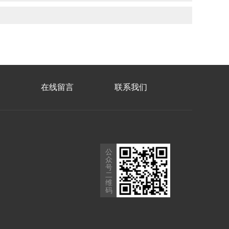
在线留言
联系我们
公
众
号
二
维
码