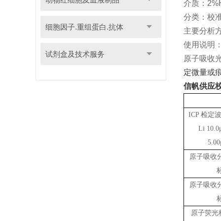
介质：2%
分类：校
细胞因子.重组蛋白.抗体
主要分析
使用说明：
试剂盒及技术服务
原子吸收
定微量或
信帆供应
ICP 检定
Li 10
5.0
原子吸收
原子吸收
原子荧光