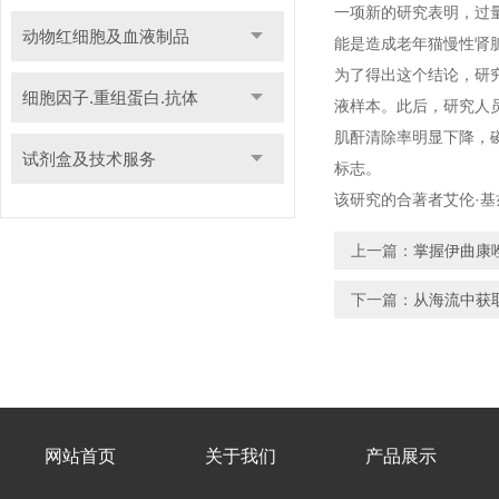
一项新的研究表明，过
动物红细胞及血液制品
能是造成老年猫慢性肾
为了得出这个结论，研究
细胞因子.重组蛋白.抗体
液样本。此后，研究人
肌酐清除率明显下降，
试剂盒及技术服务
标志。
该研究的合著者艾伦·基兹
上一篇：
掌握伊曲康
下一篇：
从海流中获
网站首页
关于我们
产品展示