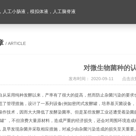
，人工小肠液，模拟体液，人工脑脊液
章
/ ARTICLE
对微生物菌种的
发布时间： 2020-09-11 点击次数
自从采用纯种发酵以来，产率有了很大的提高，然而防止杂菌污染的要求
范了管理措施，设计了一系列设备(例如密闭式发酵罐，培养基灭菌设备，
操作技术，因而大大降低了发酵染菌率。但是某些发酵工业还遭受着染菌
倒罐” ，不但浪费大量原材料，造成严重的经济损失，还会对周围环境造
，及早发现杂菌并采取相应措施，对减少由杂菌污染造成的损失至关重要