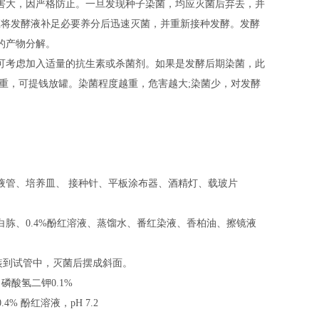
害大，因严格防止。一旦发现种子染菌，均应灭菌后弃去，并
应将发酵液补足必要养分后迅速灭菌，并重新接种发酵。发酵
的产物分解。
可考虑加入适量的抗生素或杀菌剂。如果是发酵后期染菌，此
重，可提钱放罐。染菌程度越重，危害越大;染菌少，对发酵
液管、培养皿、 接种针、平板涂布器、酒精灯、载玻片
胨、0.4%酚红溶液、蒸馏水、番红染液、香柏油、擦镜液
，分装到试管中，灭菌后摆成斜面。
、磷酸氢二钾0.1%
4% 酚红溶液，pH 7.2