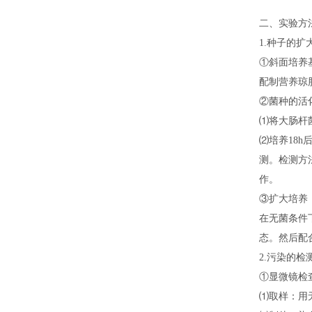
二、实验方
1.种子的扩
①斜面培养
配制营养琼脂
②菌种的活
⑴将大肠杆菌
⑵培养18
测。检测方
作。
③扩大培养
在无菌条件
态。然后配
2.污染的检
①显微镜检
⑴取样：用