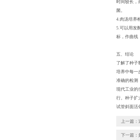
时间较长，
菌。
4.肉汤培
5.可以用
标，作曲线
五、结论
了解了种子
培养中每一
准确的检测
现代工业的
行。种子扩
试管斜面活
上一篇：
下一篇：