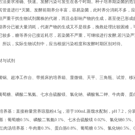
方法要求准确、快速。发酵污染可发生在各个时期。种子培养期染菌的危
其管道进行*灭菌。发酵前期养分丰富，容易染菌，此时养分消耗不多，
但严重干扰生物试剂菌株的代谢，而且会影响产物的生成，甚至使已形成
期养分已被大量消耗，代谢产物的生成又不是很多，挽救处理比较困难，
已较多，糖等养分已接近耗尽，若染菌不严重，可继续进行发酵;若污染严
。所以，实际生物试剂中，应当根据污染程度和发酵时期区别对待。
材与试剂
菌锅、超净工作台、带摇床的培养箱、显微镜、天平、三角瓶、试管、移
葡萄糖、磷酸二氢氨、七水合硫酸镁、氯化钠、磷酸氢二钾、牛肉膏、蛋白
脂培养基：直接称量营养琼脂粉4.5g，溶于100mL蒸馏水配制，pH 7.2
养基：葡萄糖0.5%、磷酸二氢氨0.1%、七水合硫酸镁 0.02%、氯化钠0.5%
红肉汤培养基：牛肉膏0.3%、蛋白胨0.8%、葡萄糖 0.5%、氯化钠0.5%、0.