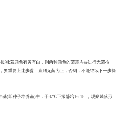
菌检测;若颜色有黄有白，则两种颜色的菌落均要进行无菌检
菌，要重复上述步骤，直到无菌为止，否则，不能继续下一步操
即种子培养基)中，于37℃下振荡培16-18h，观察菌落形