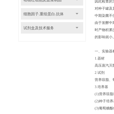
因此检查的
对种子罐及
细胞因子.重组蛋白.抗体
中期染菌不
由于发酵中
试剂盒及技术服务
时产物积累
的影响就小
一、实验器
1.器材
高压蒸汽灭
2.试剂
营养琼脂、
3.培养基
(1)营养琼
(2)种子培
(3)葡萄糖酚