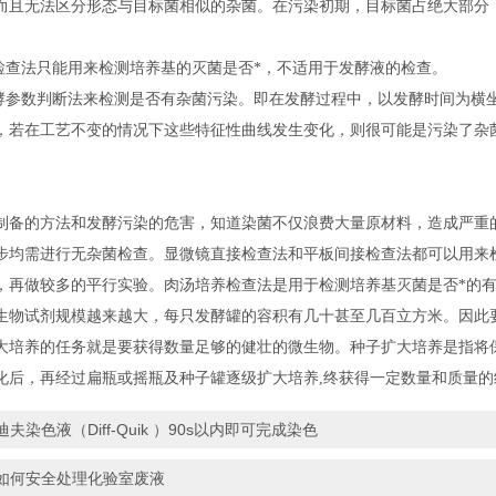
而且无法区分形态与目标菌相似的杂菌。在污染初期，目标菌占绝大部分
养检查法只能用来检测培养基的灭菌是否*，不适用于发酵液的检查。
发酵参数判断法来检测是否有杂菌污染。即在发酵过程中，以发酵时间为横
，若在工艺不变的情况下这些特征性曲线发生变化，则很可能是污染了杂
制备的方法和发酵污染的危害，知道染菌不仅浪费大量原材料，造成严重
步均需进行无杂菌检查。显微镜直接检查法和平板间接检查法都可以用来
，再做较多的平行实验。肉汤培养检查法是用于检测培养基灭菌是否*的
生物试剂规模越来越大，每只发酵罐的容积有几十甚至几百立方米。因此
大培养的任务就是要获得数量足够的健壮的微生物。种子扩大培养是指将
化后，再经过扁瓶或摇瓶及种子罐逐级扩大培养,终获得一定数量和质量
迪夫染色液（Diff-Quik ）90s以内即可完成染色
如何安全处理化验室废液