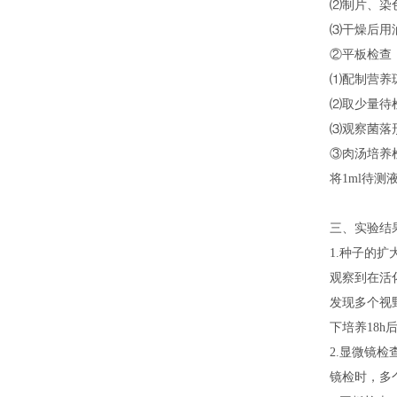
⑵制片、染色
⑶干燥后用
②平板检查
⑴配制营养
⑵取少量待检
⑶观察菌落
③肉汤培养
将1ml待
三、实验结
1.种子的扩
观察到在活
发现多个视
下培养18
2.显微镜检
镜检时，多