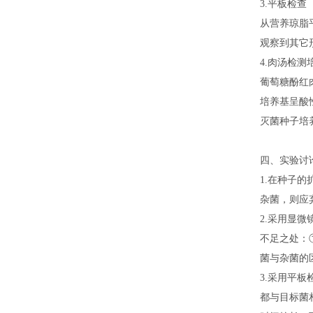
3.平板检查
从营养琼脂
观察到其它
4.肉汤检测
葡萄糖酚红
培养基呈酸
灭菌种子培
四、实验讨
1.在种子
杂菌，则应
2.采用显
不足之处：
菌与杂菌的
3.采用平
都与目标菌