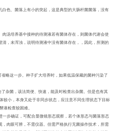
乳白色、菌落上有小的突起，这是典型的大肠杆菌菌落，没有
。肉汤培养基中接种的待测液若有菌体存在，则菌体代谢会使
澄清，未浑浊，说明待测液中没有菌体存在，，因此，所测的
可省略这一步。种子扩大培养时，如果低温保藏的菌种污染了
染了杂菌，该法简便、快速，能及时检查出杂菌。但是也有其
菌体较小，本身又处于非同步状态，应注意不同生理状态下目标
酵液检查较困难。
要进一步确证，可配合显微镜形态观察，若个体形态与菌落形态
观，肉眼可辨，不需仪器。但需严格执行无菌操作技术，所需