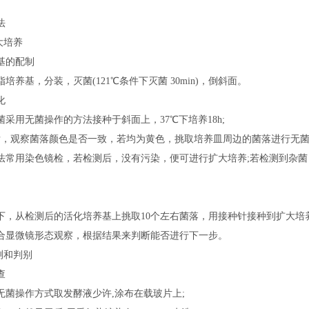
法
大培养
基的配制
培养基，分装，灭菌(121℃条件下灭菌 30min)，倒斜面。
化
采用无菌操作的方法接种于斜面上，37℃下培养18h;
h后，观察菌落颜色是否一致，若均为黄色，挑取培养皿周边的菌落进行无
法常用染色镜检，若检测后，没有污染，便可进行扩大培养;若检测到杂
下，从检测后的活化培养基上挑取10个左右菌落，用接种针接种到扩大培养基(
合显微镜形态观察，根据结果来判断能否进行下一步。
测和判别
查
无菌操作方式取发酵液少许,涂布在载玻片上;