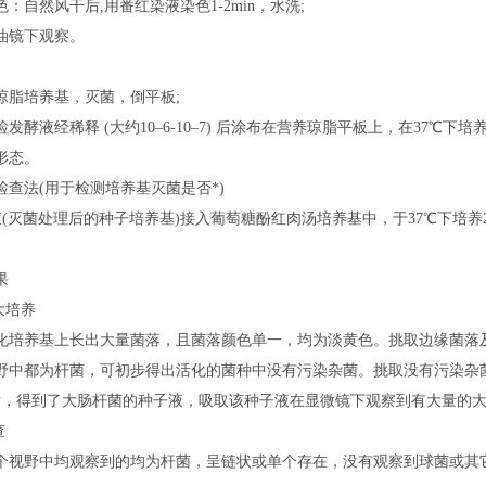
：自然风干后,用番红染液染色1-2min，水洗;
油镜下观察。
琼脂培养基，灭菌，倒平板;
发酵液经稀释 (大约10–6-10–7) 后涂布在营养琼脂平板上，在37℃下培养2
形态。
检查法(用于检测培养基灭菌是否*)
测液(灭菌处理后的种子培养基)接入葡萄糖酚红肉汤培养基中，于37℃下培养
果
大培养
化培养基上长出大量菌落，且菌落颜色单一，均为淡黄色。挑取边缘菌落
野中都为杆菌，可初步得出活化的菌种中没有污染杂菌。挑取没有污染杂
h后，得到了大肠杆菌的种子液，吸取该种子液在显微镜下观察到有大量的
查
个视野中均观察到的均为杆菌，呈链状或单个存在，没有观察到球菌或其