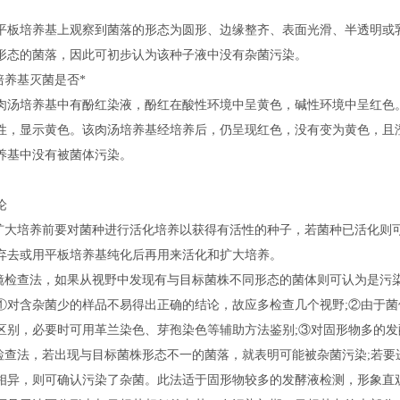
平板培养基上观察到菌落的形态为圆形、边缘整齐、表面光滑、半透明或
形态的菌落，因此可初步认为该种子液中没有杂菌污染。
培养基灭菌是否*
肉汤培养基中有酚红染液，酚红在酸性环境中呈黄色，碱性环境中呈红色
性，显示黄色。该肉汤培养基经培养后，仍呈现红色，没有变为黄色，且
养基中没有被菌体污染。
论
的扩大培养前要对菌种进行活化培养以获得有活性的种子，若菌种已活化则
弃去或用平板培养基纯化后再用来活化和扩大培养。
微镜检查法，如果从视野中发现有与目标菌株不同形态的菌体则可认为是污
①对含杂菌少的样品不易得出正确的结论，故应多检查几个视野;②由于
区别，必要时可用革兰染色、芽孢染色等辅助方法鉴别;③对固形物多的发
板检查法，若出现与目标菌株形态不一的菌落，就表明可能被杂菌污染;若
相异，则可确认污染了杂菌。此法适于固形物较多的发酵液检测，形象直