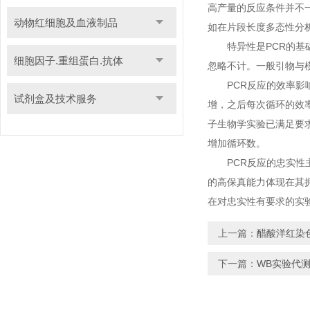
高产量的反应条件并不
动物红细胞及血液制品
如在片段长度多态性分析
特异性是PCR的基础
细胞因子.重组蛋白.抗体
忽略不计。一般引物与
PCR反应的效率影响
试剂盒及技术服务
增，之后每次循环的效率
子生物学实验已满足要求
增加循环数。
PCR反应的忠实性主
的高保真能力体现在其拥
在对忠实性有要求的实
上一篇：
醋酸洋红染
下一篇：
WB实验代测，