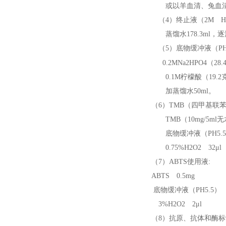
或以羊血清、兔血清等
（4）终止液（2M H2
蒸馏水178.3ml，逐滴
（5）底物缓冲液（PH5
0.2MNa2HPO4（28.
0.1M柠檬酸（19.2克/
加蒸馏水50ml。
（6）TMB（四甲基联
TMB（10mg/5ml无
底物缓冲液（PH5.5）
0.75%H2O2 32μl
（7）ABTS使用液:
ABTS 0.5mg
底物缓冲液（PH5.5） 
3%H2O2 2μl
（8）抗原、抗体和酶