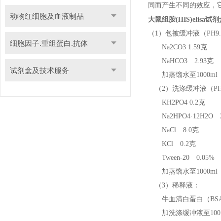
同而产生不同的效应，
动物红细胞及血液制品
大鼠组胺(HIS)elisa
（1）包被缓冲液（PH9.
细胞因子.重组蛋白.抗体
Na2CO3 1.59克
NaHCO3 2.93克
试剂盒及技术服务
加蒸馏水至1000ml
（2）洗涤缓冲液（PH7.
KH2PO4 0.2克
Na2HPO4·12H2O 
NaCl 8.0克
KCl 0.2克
Tween-20 0.05% 0
加蒸馏水至1000ml
（3）稀释液：
牛血清白蛋白（BSA）
加洗涤缓冲液至100